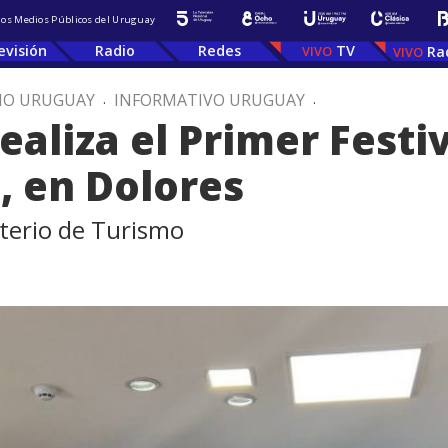
 los Medios Públicos del Uruguay
evisión
Radio
Redes
TV
Ra
IO URUGUAY
.
INFORMATIVO URUGUAY
.
ealiza el Primer Festi
s, en Dolores
sterio de Turismo