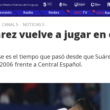
 los Medios Públicos del Uruguay
evisión
Radio
Redes
TV
Ra
.
CANAL 5
.
NOTICIAS 5
.
árez vuelve a jugar e
ese es el tiempo que pasó desde que Suá
 2006 frente a Central Español.