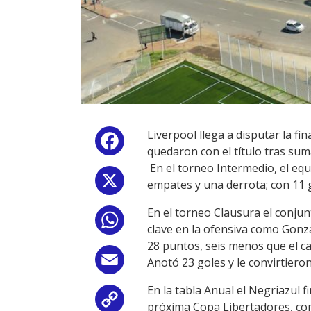
Liverpool llega a disputar la f
Facebook
quedaron con el título tras sum
En el torneo Intermedio, el equ
X
empates y una derrota; con 11 g
En el torneo Clausura el conjun
WhatsApp
clave en la ofensiva como Gonza
28 puntos, seis menos que el ca
Email
Anotó 23 goles y le convirtieron
En la tabla Anual el Negriazul f
Copy
próxima Copa Libertadores, co