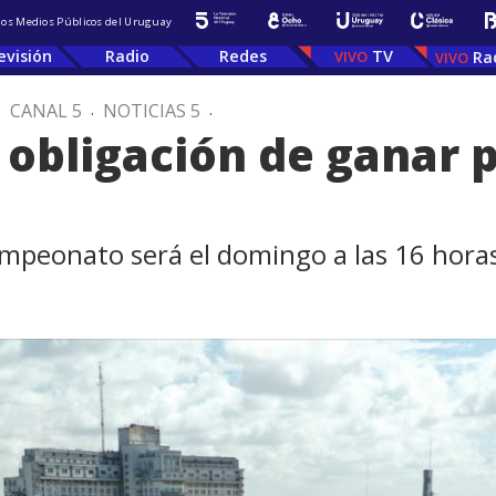
 los Medios Públicos del Uruguay
evisión
Radio
Redes
TV
Ra
.
CANAL 5
.
NOTICIAS 5
.
 obligación de ganar 
 Campeonato será el domingo a las 16 hora