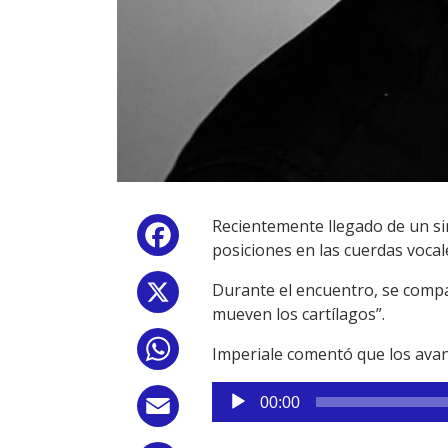
Recientemente llegado de un si
Facebook
posiciones en las cuerdas voca
Durante el encuentro, se comp
X
mueven los cartílagos”.
WhatsApp
Imperiale comentó que los avanc
Reproductor
00:00
Email
de
audio