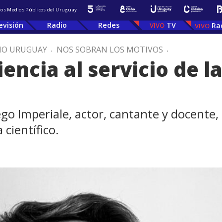
 los Medios Públicos del Uruguay
evisión
Radio
Redes
TV
Ra
IO URUGUAY
.
NOS SOBRAN LOS MOTIVOS
.
ciencia al servicio de 
go Imperiale, actor, cantante y docente,
 científico.