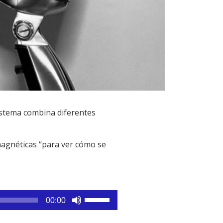
sistema combina diferentes
magnéticas “para ver cómo se
Utiliza
00:00
las
teclas