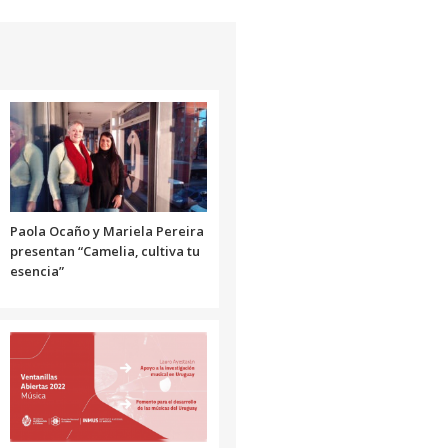
de
flecha
arriba/abajo
para
aumentar
o
disminuir
el
volumen.
Paola Ocaño y Mariela Pereira
presentan “Camelia, cultiva tu
esencia”