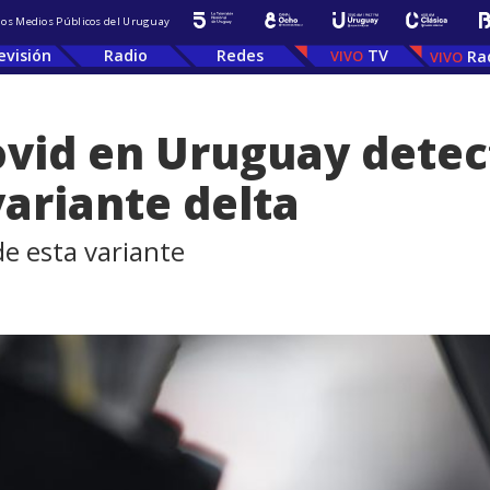
 los Medios Públicos del Uruguay
evisión
Radio
Redes
TV
Ra
ovid en Uruguay detec
ariante delta
de esta variante