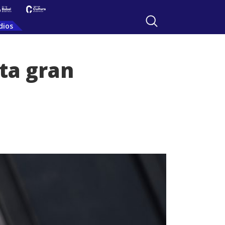
dios
ta gran