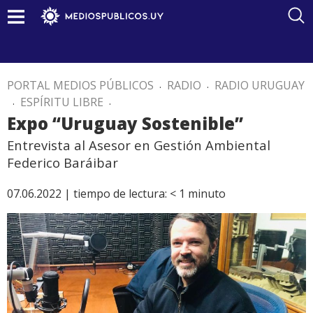
PORTAL MEDIOS PÚBLICOS
.
RADIO
.
RADIO URUGUAY
.
ESPÍRITU LIBRE
.
Expo “Uruguay Sostenible”
Entrevista al Asesor en Gestión Ambiental
Federico Baráibar
07.06.2022 |
tiempo de lectura:
< 1
minuto