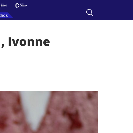
dios
a, Ivonne