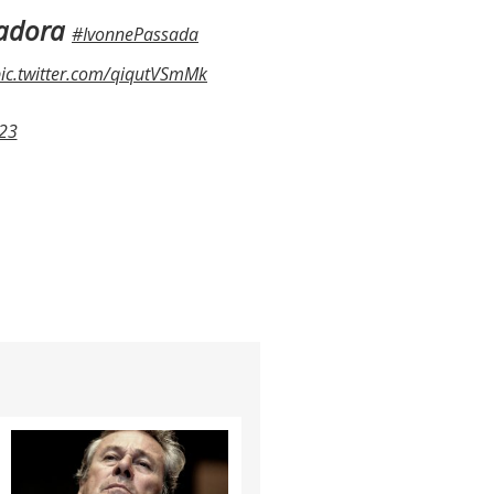
ladora
#IvonnePassada
ic.twitter.com/qiqutVSmMk
23