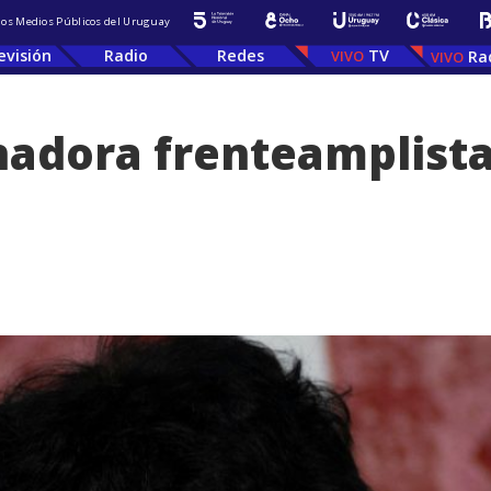
 los Medios Públicos del Uruguay
evisión
Radio
Redes
TV
Ra
enadora frenteamplist