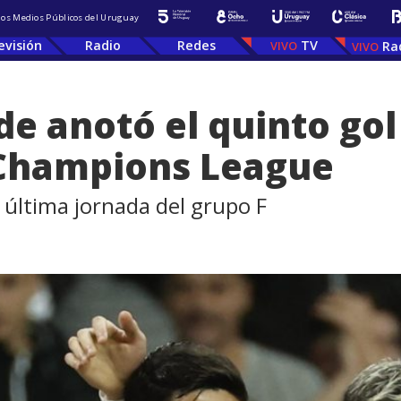
 los Medios Públicos del Uruguay
evisión
Radio
Redes
TV
Ra
de anotó el quinto gol
 Champions League
a última jornada del grupo F