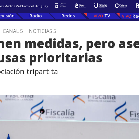
 los Medios Públicos del Uruguay
evisión
Radio
Redes
TV
Ra
.
CANAL 5
.
NOTICIAS 5
.
nen medidas, pero as
usas prioritarias
iación tripartita