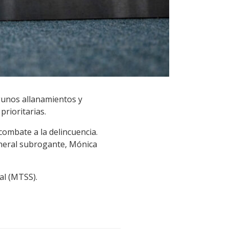
lgunos allanamientos y
rioritarias.
combate a la delincuencia.
eneral subrogante, Mónica
al (MTSS).