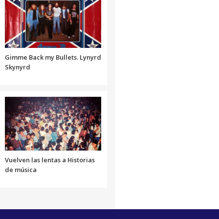
el
o
volumen.
disminuir
el
volumen.
Gimme Back my Bullets. Lynyrd
Skynyrd
Vuelven las lentas a Historias
de música