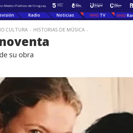
 los Medios Públicos del Uruguay
evisión
Radio
Noticias
TV
Ra
IO CULTURA
.
HISTORIAS DE MÚSICA
.
s noventa
 de su obra