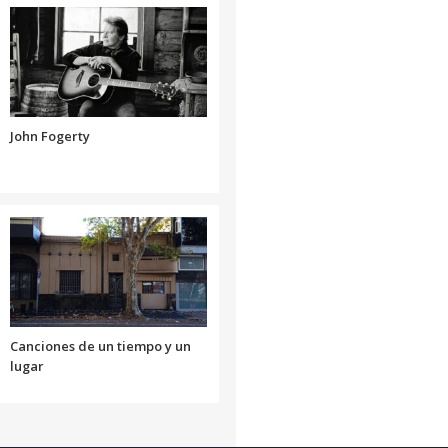
volumen.
disminuir
aumentar
el
o
volumen.
disminuir
el
volumen.
John Fogerty
Canciones de un tiempo y un
lugar