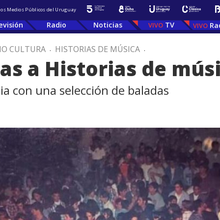
 los Medios Públicos del Uruguay
evisión
Radio
Noticias
TV
Ra
IO CULTURA
.
HISTORIAS DE MÚSICA
.
tas a Historias de mús
ia con una selección de baladas