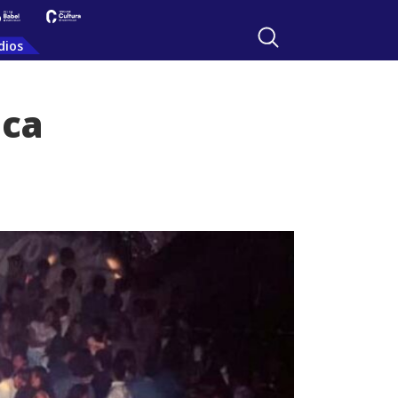
dios
ica