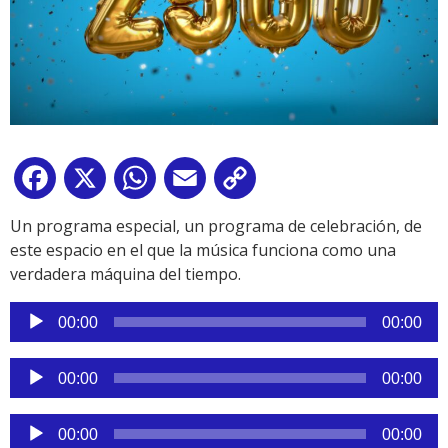
Facebook
X
WhatsApp
Email
Copy
Link
Un programa especial, un programa de celebración, de
este espacio en el que la música funciona como una
verdadera máquina del tiempo.
Reproductor
00:00
00:00
de
audio
Reproductor
00:00
00:00
de
audio
Reproductor
00:00
00:00