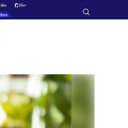
dios
A