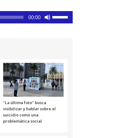
Utiliza
00:00
las
teclas
de
flecha
arriba/abajo
para
aumentar
o
disminuir
el
volumen.
"La última foto" busca
visibilizar y hablar sobre el
suicidio como una
problemática social