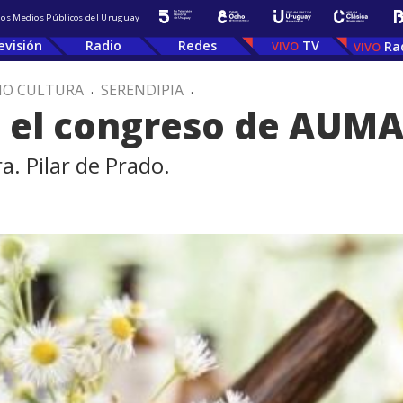
 los Medios Públicos del Uruguay
evisión
Radio
Redes
TV
Ra
IO CULTURA
.
SERENDIPIA
.
n el congreso de AUM
. Pilar de Prado.