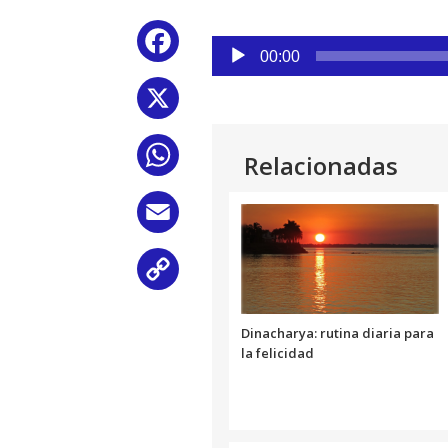
Reproductor
Facebook
de
00:00
audio
X
WhatsApp
Relacionadas
Email
Copy
Link
Dinacharya: rutina diaria para
la felicidad