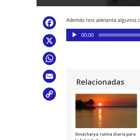
Además nos adelanta algunos co
Facebook
Reproductor
00:00
de
X
audio
WhatsApp
Email
Relacionadas
Copy
Link
Dinacharya: rutina diaria para