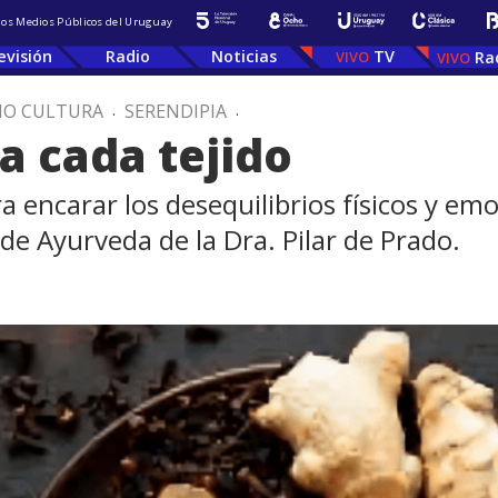
 los Medios Públicos del Uruguay
evisión
Radio
Noticias
TV
Ra
IO CULTURA
.
SERENDIPIA
.
a cada tejido
a encarar los desequilibrios físicos y em
e Ayurveda de la Dra. Pilar de Prado.