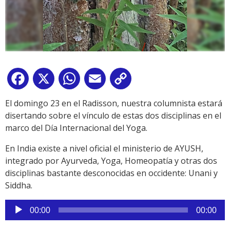
Facebook
X
WhatsApp
Email
Copy
Link
El domingo 23 en el Radisson, nuestra columnista estará
disertando sobre el vínculo de estas dos disciplinas en el
marco del Día Internacional del Yoga.
En India existe a nivel oficial el ministerio de AYUSH,
integrado por Ayurveda, Yoga, Homeopatía y otras dos
disciplinas bastante desconocidas en occidente: Unani y
Siddha.
Reproductor
00:00
00:00
de
audio