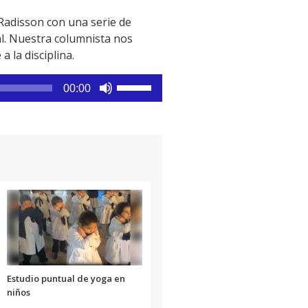
 Radisson con una serie de
al. Nuestra columnista nos
 la disciplina.
Utiliza
00:00
las
teclas
de
flecha
arriba/abajo
para
aumentar
o
disminuir
el
volumen.
Estudio puntual de yoga en
niños