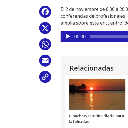
El 2 de noviembre de 8.30 a 20.
Facebook
conferencias de profesionales l
amplía sobre este encuentro, de
X
Reproductor
00:00
de
WhatsApp
audio
Email
Relacionadas
Copy
Link
Dinacharya: rutina diaria para
la felicidad