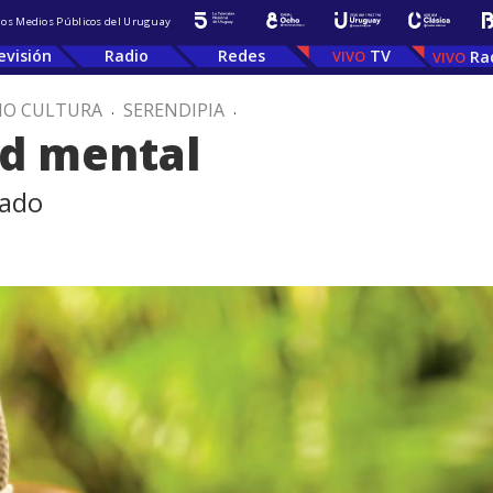
 los Medios Públicos del Uruguay
evisión
Radio
Redes
TV
Ra
IO CULTURA
.
SERENDIPIA
.
ud mental
rado