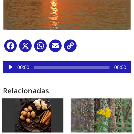
Facebook
X
WhatsApp
Email
Copy
Link
Reproductor
de
00:00
00:00
audio
Relacionadas