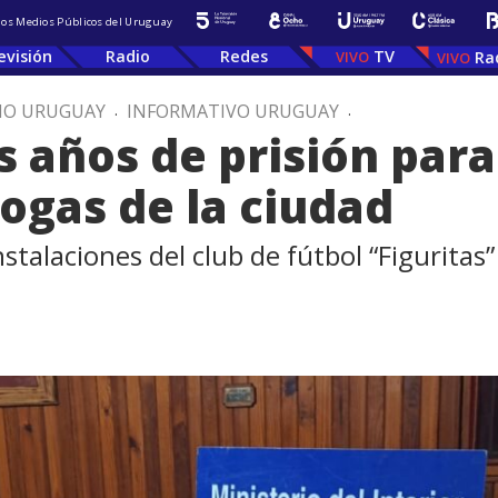
 los Medios Públicos del Uruguay
evisión
Radio
Redes
TV
Ra
IO URUGUAY
.
INFORMATIVO URUGUAY
.
s años de prisión para 
ogas de la ciudad
instalaciones del club de fútbol “Figurita