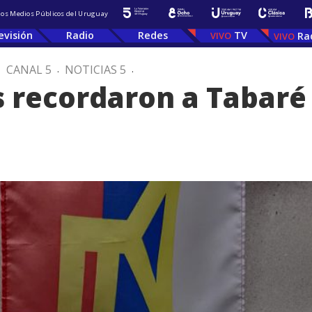
 los Medios Públicos del Uruguay
evisión
Radio
Redes
TV
Ra
.
CANAL 5
.
NOTICIAS 5
.
s recordaron a Tabaré