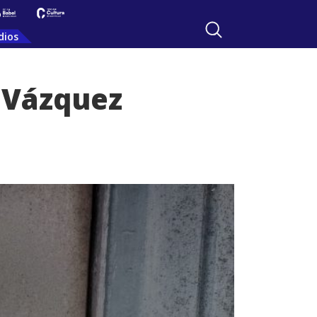
dios
 Vázquez