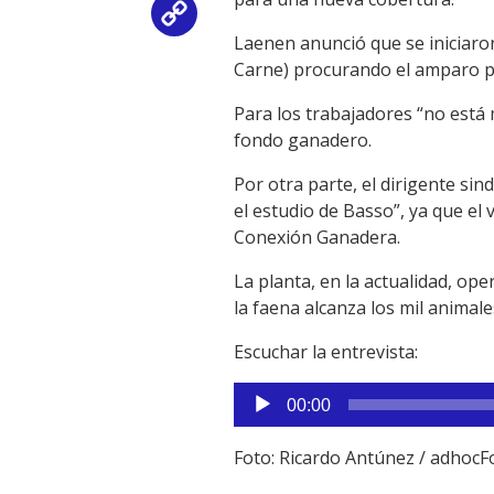
Copy
Laenen anunció que se iniciaron
Link
Carne) procurando el amparo pa
Para los trabajadores “no está m
fondo ganadero.
Por otra parte, el dirigente sin
el estudio de Basso”, ya que el
Conexión Ganadera.
La planta, en la actualidad, o
la faena alcanza los mil animale
Escuchar la entrevista:
Reproductor
00:00
de
audio
Foto: Ricardo Antúnez / adhocF