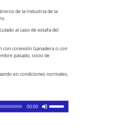
reros de la Industria de la
ro.
nculado al caso de estafa del
“son con conexión Ganadera o con
iembre pasado, socio de
cuando en condiciones normales,
Utiliza
00:00
las
teclas
de