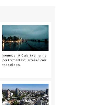
flecha
arriba/abajo
para
aumentar
o
disminuir
el
volumen.
Inumet emitió alerta amarilla
por tormentas fuertes en casi
todo el país