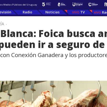
 los Medios Públicos del Uruguay
evisión
Radio
Noticias
TV
Ra
ÍA
.
a Blanca: Foica busca 
pueden ir a seguro de
on Conexión Ganadera y los productores