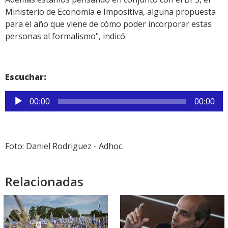
Ministerio de Economía e Impositiva, alguna propuesta
para el año que viene de cómo poder incorporar estas
personas al formalismo", indicó.
Escuchar:
Reproductor
00:00
00:00
de
audio
Foto: Daniel Rodriguez - Adhoc.
Relacionadas