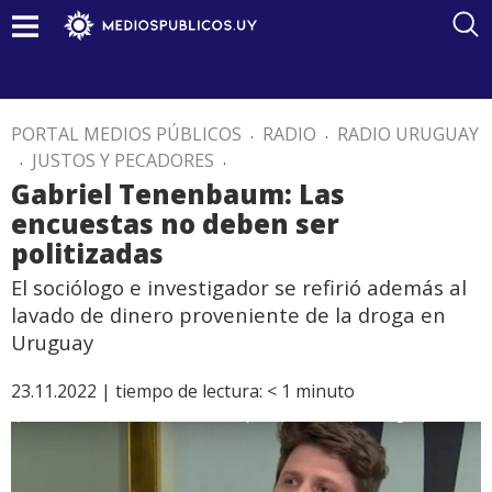
PORTAL MEDIOS PÚBLICOS
.
RADIO
.
RADIO URUGUAY
.
JUSTOS Y PECADORES
.
Gabriel Tenenbaum: Las
encuestas no deben ser
politizadas
El sociólogo e investigador se refirió además al
lavado de dinero proveniente de la droga en
Uruguay
23.11.2022 |
tiempo de lectura:
< 1
minuto