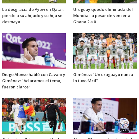
La desgracia de Ayew en Qatar:
Uruguay quedó eliminada del
pierde a su ahijado y su hija se
Mundial, a pesar de vencer a
desmaya
Ghana 2 a 0
Diego Alonso habló con Cavani y
Giménez: "Un uruguayo nunca
Giménez: "Aclaramos el tema,
lo tuvo fácil"
fueron claros"