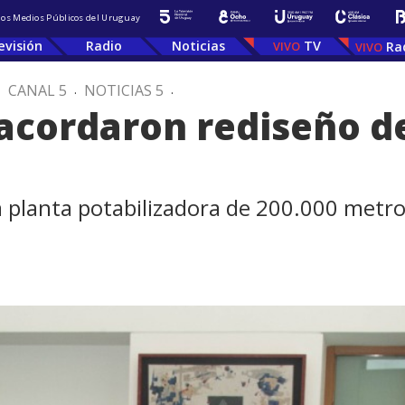
 los Medios Públicos del Uruguay
evisión
Radio
Noticias
TV
Ra
.
CANAL 5
.
NOTICIAS 5
.
acordaron rediseño d
a planta potabilizadora de 200.000 metro