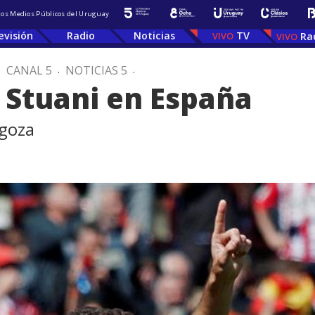
 los Medios Públicos del Uruguay
evisión
Radio
Noticias
TV
Ra
.
CANAL 5
.
NOTICIAS 5
.
n Stuani en España
agoza