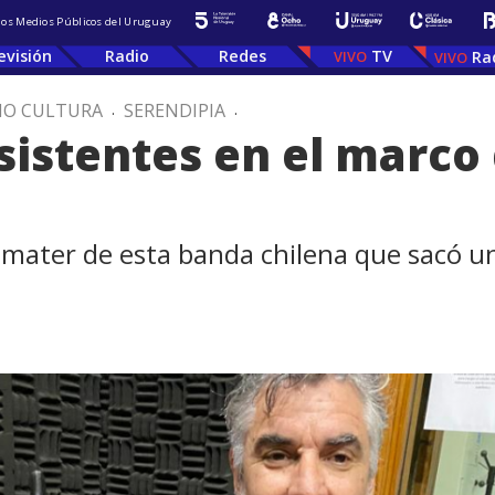
 los Medios Públicos del Uruguay
evisión
Radio
Redes
TV
Ra
IO CULTURA
.
SERENDIPIA
.
asistentes en el marco
mater de esta banda chilena que sacó un