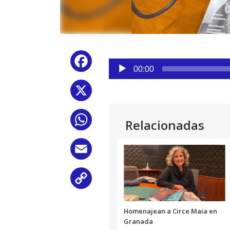
Reproductor
Facebook
de
00:00
audio
X
WhatsApp
Relacionadas
Email
Copy
Link
Homenajean a Circe Maia en
Granada