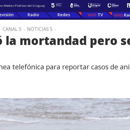
 los Medios Públicos del Uruguay
evisión
Radio
Redes
TV
Ra
.
CANAL 5
.
NOTICIAS 5
.
jó la mortandad pero s
nea telefónica para reportar casos de a