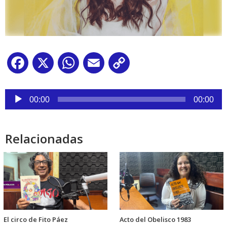
Facebook
X
WhatsApp
Email
Copy
Link
Reproductor
de
00:00
00:00
audio
Relacionadas
El circo de Fito Páez
Acto del Obelisco 1983