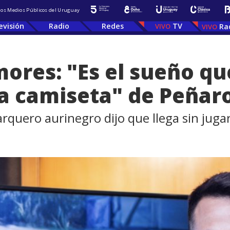
 los Medios Públicos del Uruguay
evisión
Radio
Redes
TV
Ra
ores: "Es el sueño qu
la camiseta" de Peñar
rquero aurinegro dijo que llega sin juga