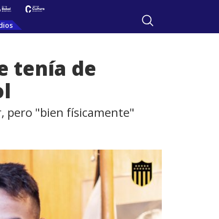
dios
e tenía de
ol
r, pero "bien físicamente"