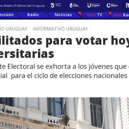
 los Medios Públicos del Uruguay
evisión
Radio
Noticias
TV
Ra
IO URUGUAY
.
INFORMATIVO URUGUAY
.
litados para votar ho
ersitarias
e Electoral se exhorta a los jóvenes que
al para el ciclo de elecciones nacionale