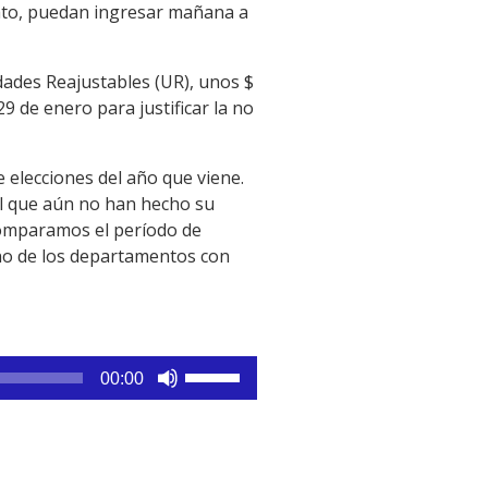
icato, puedan ingresar mañana a
ades Reajustables (UR), unos $
9 de enero para justificar la no
 elecciones del año que viene.
il que aún no han hecho su
 comparamos el período de
“uno de los departamentos con
Utiliza
00:00
las
teclas
de
flecha