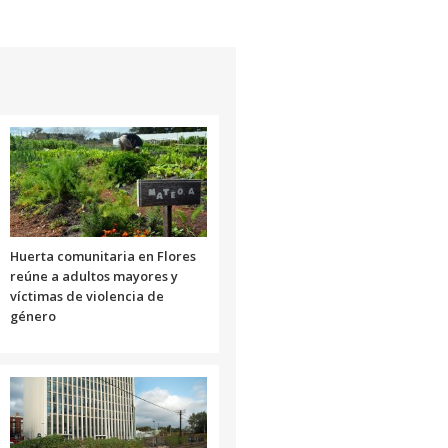
arriba/abajo
para
aumentar
o
disminuir
el
volumen.
Huerta comunitaria en Flores
reúne a adultos mayores y
víctimas de violencia de
género