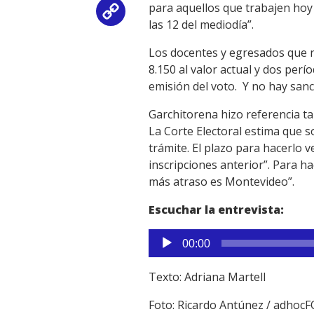
para aquellos que trabajen hoy 
Copy
las 12 del mediodía”.
Link
Los docentes y egresados que n
8.150 al valor actual y dos per
emisión del voto. Y no hay san
Garchitorena hizo referencia ta
La Corte Electoral estima que 
trámite. El plazo para hacerlo 
inscripciones anterior”. Para h
más atraso es Montevideo”.
Escuchar la entrevista:
Reproductor
00:00
de
audio
Texto: Adriana Martell
Foto: Ricardo Antúnez / adhoc