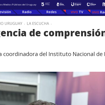
 los Medios Públicos del Uruguay
evisión
Radio
Redes
TV
Ra
IO URUGUAY
.
LA ESCUCHA
.
ncia de comprensión 
 coordinadora del Instituto Nacional de 