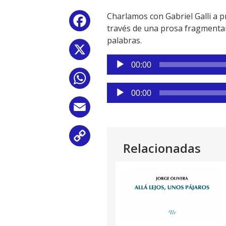
Charlamos con Gabriel Galli a p
Facebook
través de una prosa fragmentar
palabras.
X
Reproductor
00:00
de
WhatsApp
audio
Reproductor
00:00
de
Email
audio
Copy
Relacionadas
Link