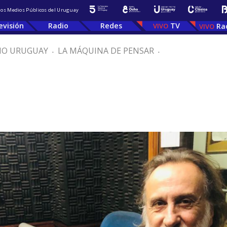
 los Medios Públicos del Uruguay
evisión
Radio
Redes
TV
Ra
IO URUGUAY
.
LA MÁQUINA DE PENSAR
.