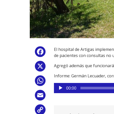
El hospital de Artigas implemen
Facebook
de pacientes con consultas no ur
Agregó además que funcionará en
X
Informe: Germán Lecuader, cor
WhatsApp
Reproductor
00:00
de
Email
audio
Copy