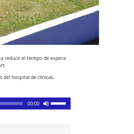
ra reducir el tiempo de espera
rt.
del hospital de clínicas.
Utiliza
00:00
las
teclas
de
flecha