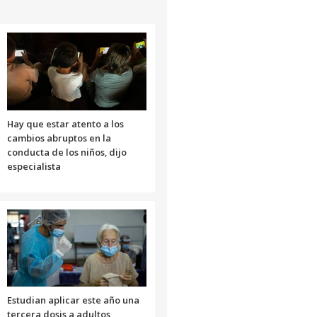
arriba/abajo
para
aumentar
o
disminuir
el
volumen.
Hay que estar atento a los
cambios abruptos en la
conducta de los niños, dijo
especialista
Estudian aplicar este año una
tercera dosis a adultos