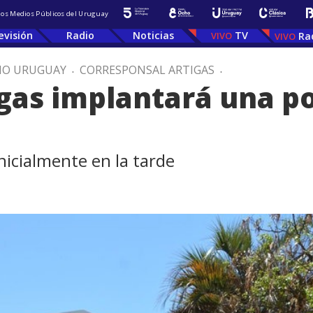
 los Medios Públicos del Uruguay
evisión
Radio
Noticias
TV
Ra
IO URUGUAY
.
CORRESPONSAL ARTIGAS
.
gas implantará una po
nicialmente en la tarde