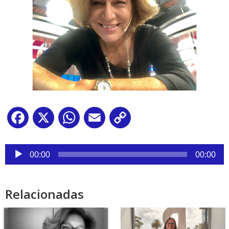
Facebook
X
WhatsApp
Email
Copy
Link
Reproductor
de
00:00
00:00
audio
Relacionadas