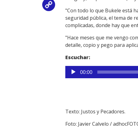
Copy
"Con todo lo que Bukele está h
seguridad pública, el tema de 
Link
complicadas, donde hay que entra
"Hace meses que me vengo comun
detalle, copio y pego para aplic
Escuchar:
Reproductor
00:00
de
audio
Texto: Justos y Pecadores.
Foto: Javier Calvelo / adhocFOT