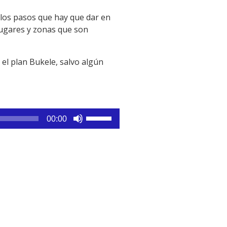
 los pasos que hay que dar en
lugares y zonas que son
el plan Bukele, salvo algún
Utiliza
00:00
las
teclas
de
flecha
arriba/abajo
para
aumentar
o
disminuir