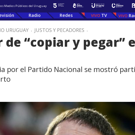
 los Medios Públicos del Uruguay
evisión
Radio
Redes
TV
Ra
IO URUGUAY
.
JUSTOS Y PECADORES
.
or de “copiar y pegar” 
ia por el Partido Nacional se mostró part
orto