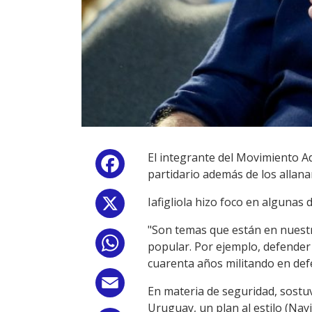
El integrante del Movimiento Ade
Facebook
partidario además de los allan
Iafigliola hizo foco en alguna
X
"Son temas que están en nuestro
WhatsApp
popular. Por ejemplo, defender 
cuarenta años militando en def
Email
En materia de seguridad, sostu
Uruguay, un plan al estilo (Nayi