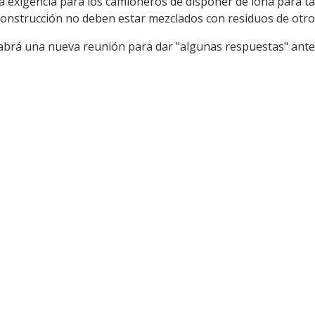
 exigencia para los camioneros de disponer de lona para tap
construcción no deben estar mezclados con residuos de otro 
habrá una nueva reunión para dar "algunas respuestas" ante 