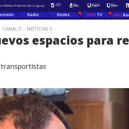
 los Medios Públicos del Uruguay
evisión
Radio
Redes
TV
Ra
.
CANAL 5
.
NOTICIAS 5
.
evos espacios para re
transportistas