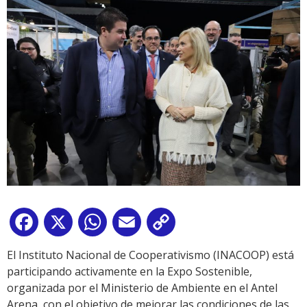
Facebook
X
WhatsApp
Email
Copy
Link
El Instituto Nacional de Cooperativismo (INACOOP) está
participando activamente en la Expo Sostenible,
organizada por el Ministerio de Ambiente en el Antel
Arena, con el objetivo de mejorar las condiciones de las