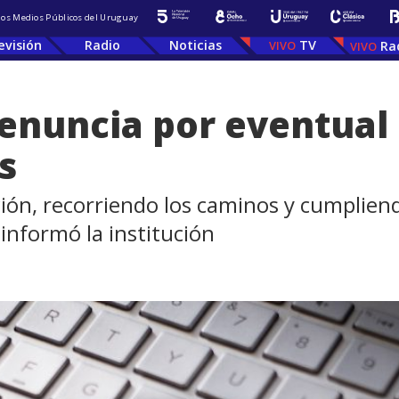
 los Medios Públicos del Uruguay
evisión
Radio
Noticias
TV
Ra
enuncia por eventual
s
ción, recorriendo los caminos y cumpliend
informó la institución