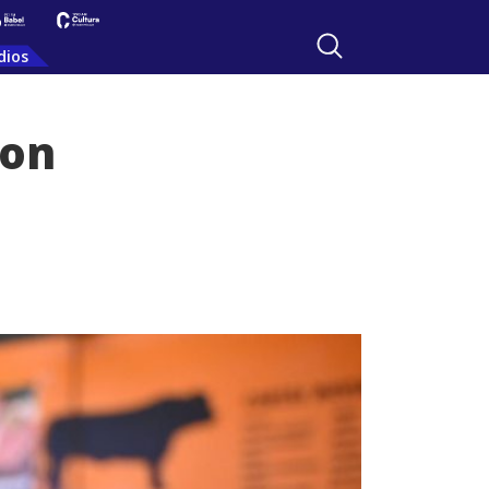
dios
con