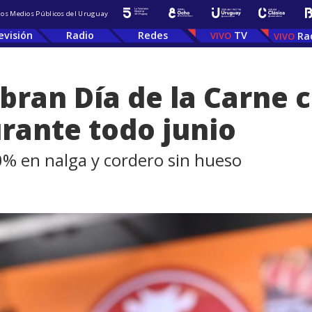
 los Medios Públicos del Uruguay
evisión
Radio
Redes
TV
Ra
ebran Día de la Carne 
rante todo junio
% en nalga y cordero sin hueso