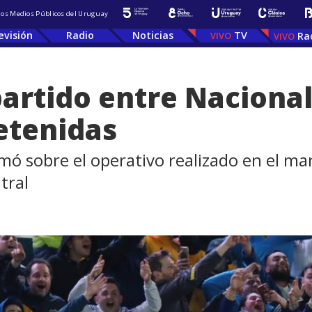
 los Medios Públicos del Uruguay
evisión
Radio
Noticias
TV
Ra
partido entre Nacional
etenidas
ormó sobre el operativo realizado en el ma
tral