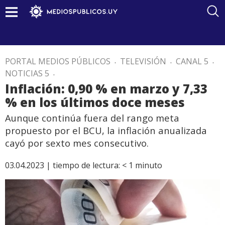
PORTAL MEDIOS PÚBLICOS
.
TELEVISIÓN
.
CANAL 5
.
NOTICIAS 5
.
Inflación: 0,90 % en marzo y 7,33
% en los últimos doce meses
Aunque continúa fuera del rango meta
propuesto por el BCU, la inflación anualizada
cayó por sexto mes consecutivo.
03.04.2023 |
tiempo de lectura:
< 1
minuto