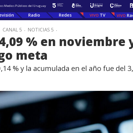
 los Medios Públicos del Uruguay
evisión
Radio
Redes
TV
Ra
.
CANAL 5
.
NOTICIAS 5
.
a 4,09 % en noviembre 
ngo meta
,14 % y la acumulada en el año fue del 3