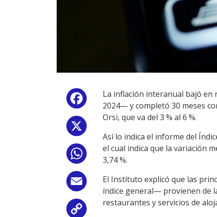
La inflación interanual bajó e
Facebook
2024— y completó 30 meses cons
Orsi, que va del 3 % al 6 %.
X
Así lo indica el informe del Índ
el cual indica que la variación 
WhatsApp
3,74 %.
El Instituto explicó que las pr
Email
índice general— provienen de las
restaurantes y servicios de aloj
Copy