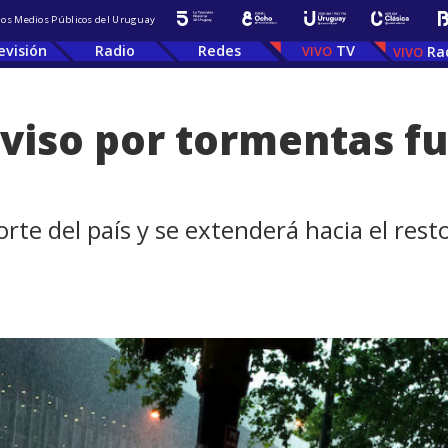
 los Medios Públicos del Uruguay
evisión
Radio
Redes
TV
Ra
viso por tormentas fue
te del país y se extenderá hacia el rest