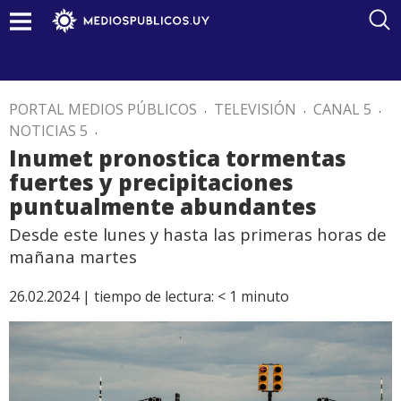
PORTAL MEDIOS PÚBLICOS
.
TELEVISIÓN
.
CANAL 5
.
NOTICIAS 5
.
Inumet pronostica tormentas
fuertes y precipitaciones
puntualmente abundantes
Desde este lunes y hasta las primeras horas de
mañana martes
26.02.2024 |
tiempo de lectura:
< 1
minuto