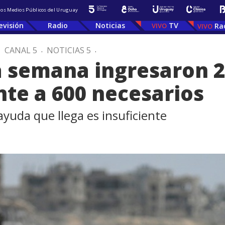
 los Medios Públicos del Uruguay
evisión
Radio
Noticias
TV
Ra
.
CANAL 5
.
NOTICIAS 5
.
ma semana ingresaron 
nte a 600 necesarios
yuda que llega es insuficiente