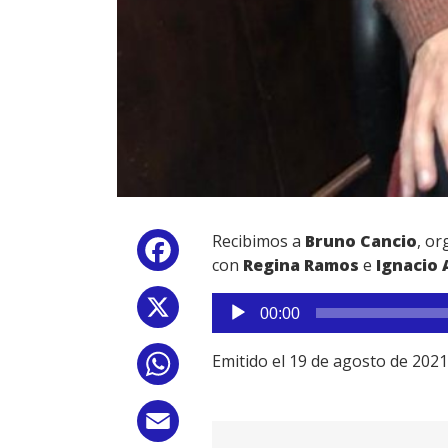
Recibimos a
Bruno Cancio
, or
Facebook
con
Regina Ramos
e
Ignacio 
Reproductor
X
00:00
de
audio
Emitido el 19 de agosto de 2021
WhatsApp
Email