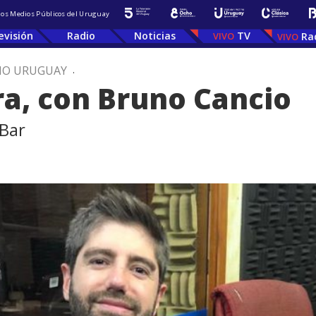
 los Medios Públicos del Uruguay
evisión
Radio
Noticias
TV
Ra
IO URUGUAY
.
ra, con Bruno Cancio
 Bar