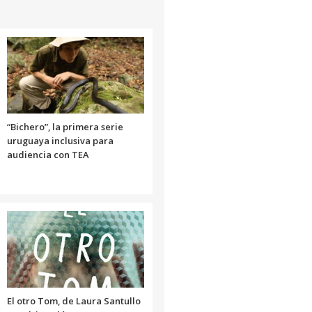
aumentar
o
disminuir
el
volumen.
“Bichero”, la primera serie
uruguaya inclusiva para
audiencia con TEA
El otro Tom, de Laura Santullo