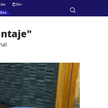
dios
ntaje"
nal