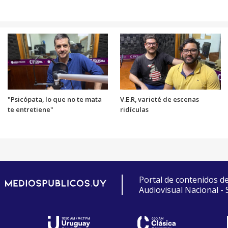
"Psicópata, lo que no te mata
V.E.R, varieté de escenas
te entretiene"
ridículas
Portal de contenidos d
Audiovisual Nacional -