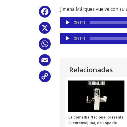
Jimena Márquez vuelve con su u
Facebook
Reproductor
00:00
de
X
audio
Reproductor
00:00
de
WhatsApp
audio
Email
Relacionadas
Copy
Link
La Comedia Nacional presenta
Fuenteovejuna, de Lope de