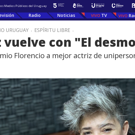
 los Medios Públicos del Uruguay
evisión
Radio
Noticias
TV
Ra
IO URUGUAY
.
ESPÍRITU LIBRE
.
 vuelve con "El desmo
emio Florencio a mejor actriz de uniperso