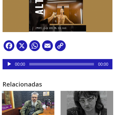
Facebook
X
WhatsApp
Email
Copy
Link
Reproductor
de
00:00
00:00
audio
Relacionadas