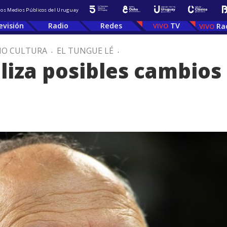
 los Medios Públicos del Uruguay
evisión
Radio
Redes
TV
Ra
IO CULTURA
.
EL TUNGUE LÉ
.
liza posibles cambios 