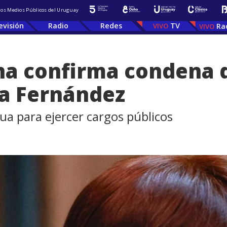
 los Medios Públicos del Uruguay
evisión
Radio
Redes
TV
Ra
ina confirma condena 
na Fernández
ua para ejercer cargos públicos